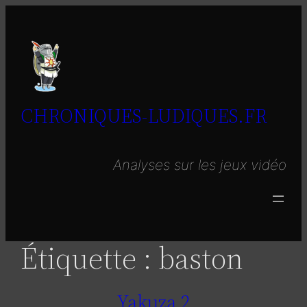
Aller
au
contenu
CHRONIQUES-LUDIQUES.FR
Analyses sur les jeux vidéo
Étiquette :
baston
Yakuza 2