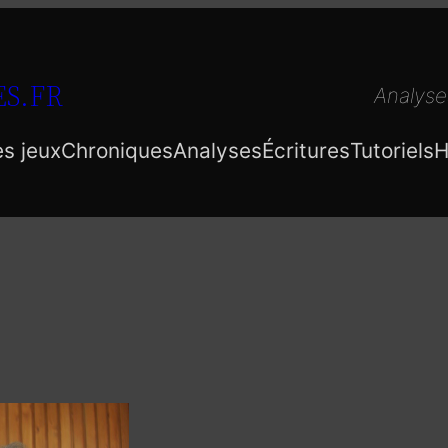
S.FR
Analyse
es jeux
Chroniques
Analyses
Écritures
Tutoriels
H