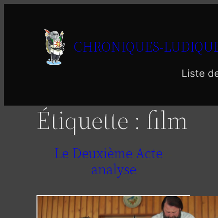
Aller
au
contenu
CHRONIQUES-LUDIQUE
Liste d
Étiquette :
film
Le Deuxième Acte –
analyse