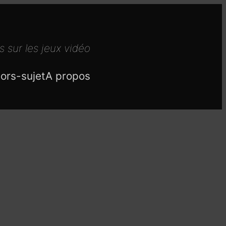
s sur les jeux vidéo
ors-sujet
A propos