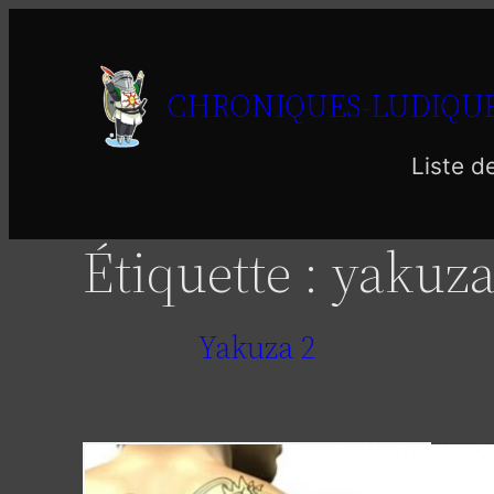
Aller
au
contenu
CHRONIQUES-LUDIQUE
Liste d
Étiquette :
yakuz
Yakuza 2