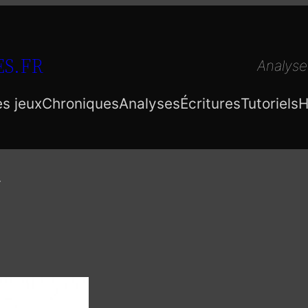
S.FR
Analyse
es jeux
Chroniques
Analyses
Écritures
Tutoriels
H
a