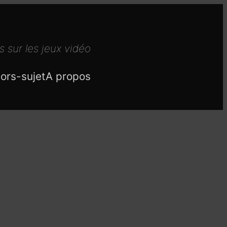
s sur les jeux vidéo
ors-sujet
A propos