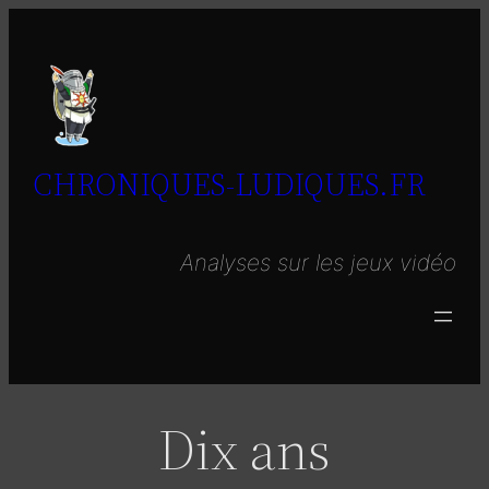
Aller
au
contenu
CHRONIQUES-LUDIQUES.FR
Analyses sur les jeux vidéo
Dix ans