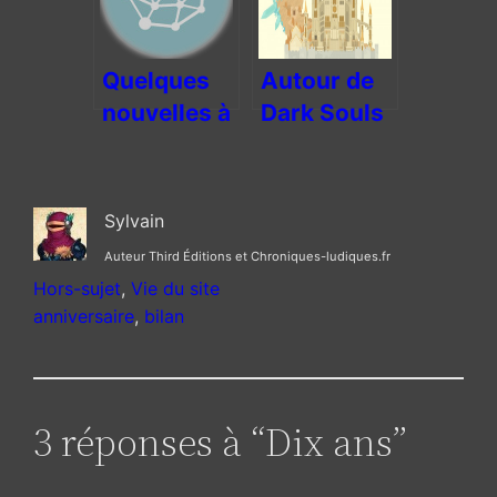
services !
Quelques
Autour de
nouvelles à
Dark Souls
propos du
: le fan art
site
Sylvain
Auteur Third Éditions et Chroniques-ludiques.fr
Hors-sujet
, 
Vie du site
anniversaire
, 
bilan
3 réponses à “Dix ans”