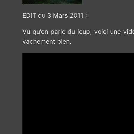
EDIT du 3 Mars 2011 :
Vu qu’on parle du loup, voici une v
vachement bien.