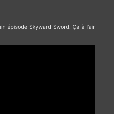
in épisode Skyward Sword. Ça à l’air