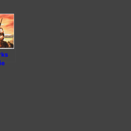
rks
ie
 pour
e
den