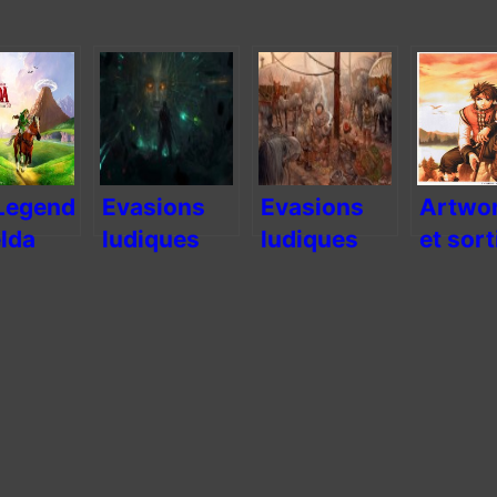
Legend
Evasions
Evasions
Artwo
elda
ludiques
ludiques
et sort
ina of
#9
#11
future
 3DS
la séri
er
Suiko