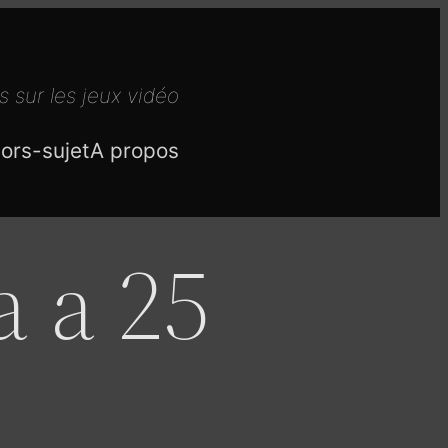
s sur les jeux vidéo
ors-sujet
A propos
a a 25