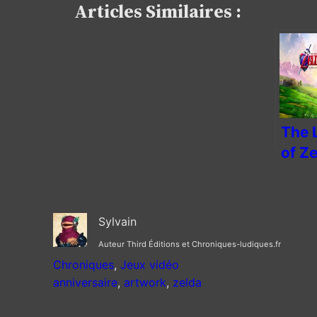
Articles Similaires :
The 
of Z
Ocar
Time
Trail
Sylvain
Auteur Third Éditions et Chroniques-ludiques.fr
Chroniques
, 
Jeux vidéo
anniversaire
, 
artwork
, 
zelda