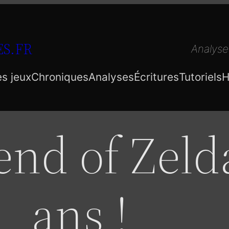
S.FR
Analyse
es jeux
Chroniques
Analyses
Écritures
Tutoriels
H
nd of Zeld
ans !