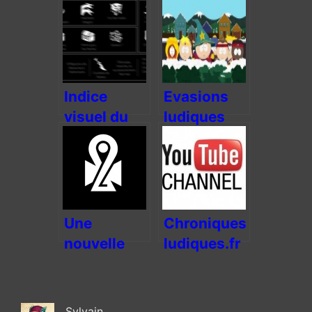
Indice
Evasions
visuel du
ludiques
futur projet
#10
de
Chroniques-
ludiques.fr
Une
Chroniques-
nouvelle
ludiques.fr
année et un
sur
nouvel
Youtube !
horizon
Sylvain