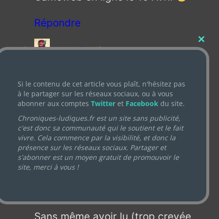
Répondre
Close
Sylvain
dit :
this
modul
18 avril 2012 à 20 h 17 min
Si le contenu de cet article vous plaît, n'hésitez pas
Et voila, Gameweb.fr est en ligne.
à le partager sur les réseaux sociaux, ou à vous
abonner aux comptes
Twitter
et
Facebook
du site.
Longue vie à eux
Chroniques-ludiques.fr est un site sans publicité,
c'est donc sa communauté qui le soutient et le fait
vivre. Cela commence par la visibilité, et donc la
Répondre
présence sur les réseaux sociaux. Partager et
s'abonner est un moyen gratuit de promouvoir le
site, merci à vous !
Margoth
dit :
19 avril 2012 à 15 h 26 min
Sans même avoir lu (trop crevée