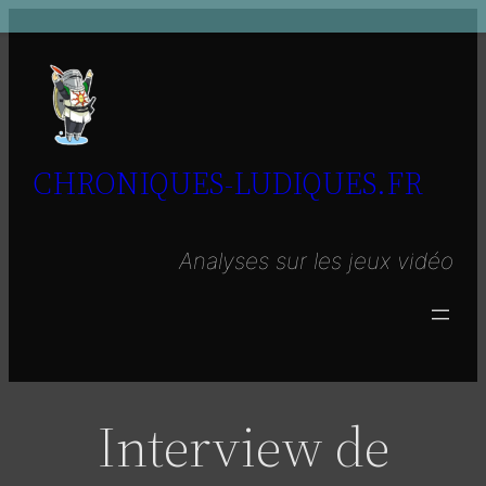
Aller
au
contenu
CHRONIQUES-LUDIQUES.FR
Analyses sur les jeux vidéo
Interview de