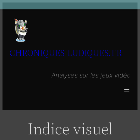
Aller
au
contenu
CHRONIQUES-LUDIQUES.FR
Analyses sur les jeux vidéo
Indice visuel