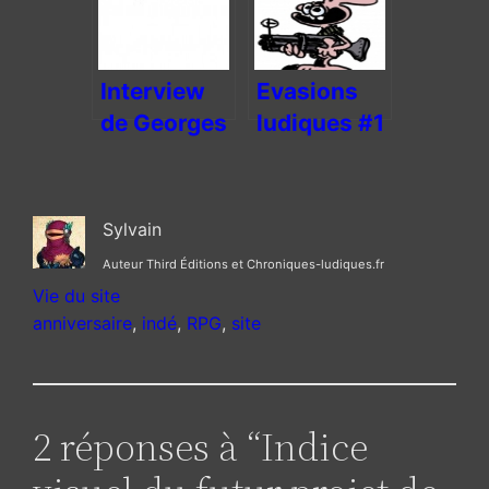
!
Interview
Evasions
de Georges
ludiques #1
Jay
Grouard
sur son
Sylvain
futur projet
Auteur Third Éditions et Chroniques-ludiques.fr
: Gameweb
Vie du site
anniversaire
, 
indé
, 
RPG
, 
site
2 réponses à “Indice