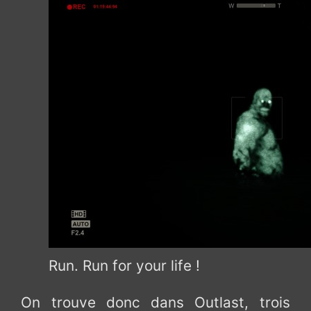
Run. Run for your life !
On trouve donc dans Outlast, trois