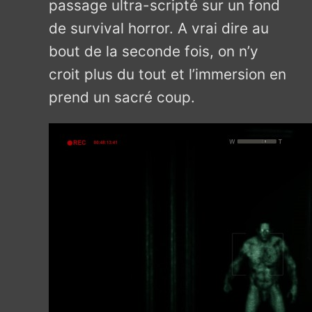
passage ultra-scripté sur un fond
de survival horror. A vrai dire au
bout de la seconde fois, on n’y
croit plus du tout et l’immersion en
prend un sacré coup.