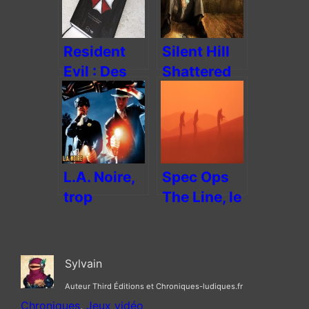
Resident
Silent Hill
Evil : Des
Shattered
zombies,
Memories,
des
narration et
hommes et
survie
de la
inventives
littérature
L.A. Noire,
Spec Ops
trop
The Line, le
sombre
paradoxe
déception
du jeu de
guerre
Sylvain
Auteur Third Éditions et Chroniques-ludiques.fr
Chroniques
, 
Jeux vidéo