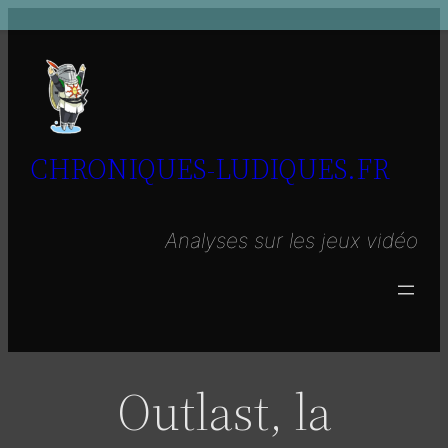
Aller
au
contenu
CHRONIQUES-LUDIQUES.FR
Analyses sur les jeux vidéo
Outlast, la