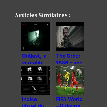
Articles Similaires :
Outlast, la
The Order
véritable
1886 – une
imposture
toile à 70
balles
Indice
FIFA World
visuel du
– Ultimate