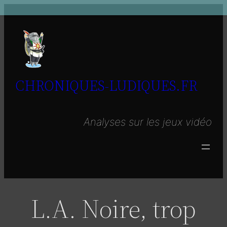
Aller
au
contenu
CHRONIQUES-LUDIQUES.FR
Analyses sur les jeux vidéo
L.A. Noire, trop