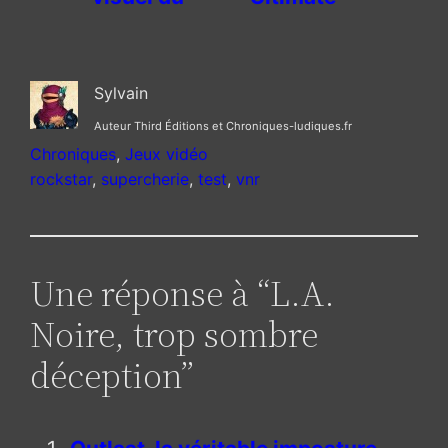
futur projet
Team
de
gratuit et
Chroniques-
disponible
Sylvain
ludiques.fr
sur PC
Auteur Third Éditions et Chroniques-ludiques.fr
Chroniques
, 
Jeux vidéo
rockstar
, 
supercherie
, 
test
, 
vnr
Une réponse à “L.A.
Noire, trop sombre
déception”