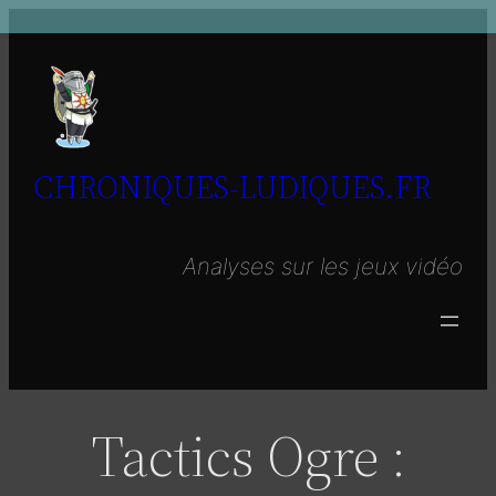
Aller
au
contenu
CHRONIQUES-LUDIQUES.FR
Analyses sur les jeux vidéo
Tactics Ogre :