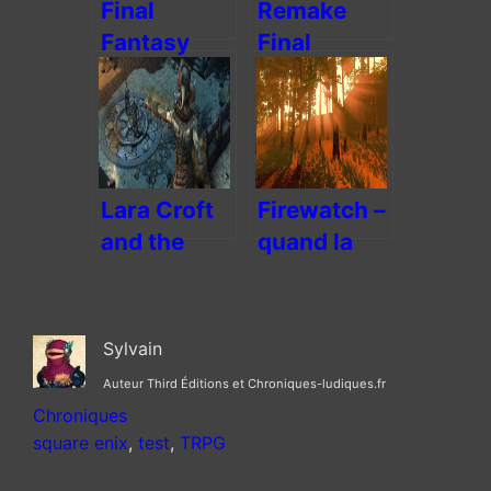
Final
Remake
Fantasy
Final
XIII-2, la
Fantasy III
réconciliation
de Square
Enix ?
Lara Croft
Firewatch –
and the
quand la
Guardian of
lumière du
Light
soleil
embrase
Sylvain
l’écran
Auteur Third Éditions et Chroniques-ludiques.fr
Chroniques
square enix
, 
test
, 
TRPG