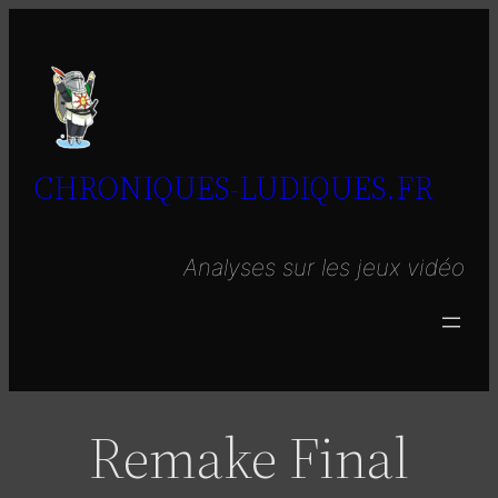
Aller
au
contenu
CHRONIQUES-LUDIQUES.FR
Analyses sur les jeux vidéo
Remake Final