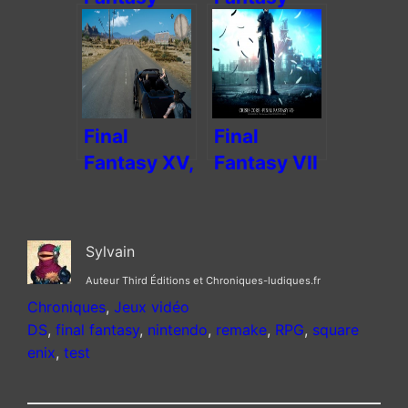
XIII-2, la
XIII-3 :
réconciliation
Lightning
de Square
Returns – la
Enix ?
dernière
heure
Final
Final
Fantasy XV,
Fantasy VII
tout ce qui
– Crisis
ne va pas
Core
dans cette
Sylvain
production
Auteur Third Éditions et Chroniques-ludiques.fr
Chroniques
, 
Jeux vidéo
DS
, 
final fantasy
, 
nintendo
, 
remake
, 
RPG
, 
square
enix
, 
test