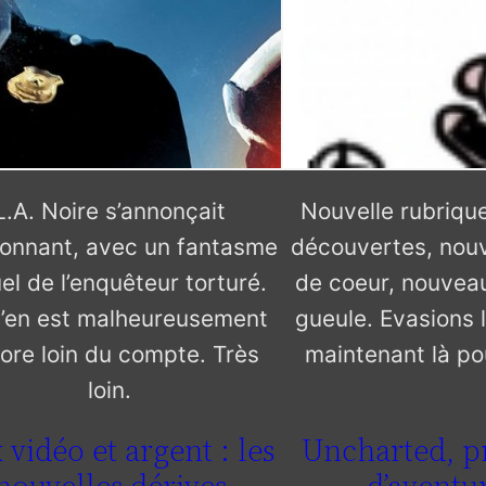
L.A. Noire s’annonçait
Nouvelle rubrique
onnant, avec un fantasme
découvertes, nou
uel de l’enquêteur torturé.
de coeur, nouvea
’en est malheureusement
gueule. Evasions 
ore loin du compte. Très
maintenant là pou
loin.
 vidéo et argent : les
Uncharted, p