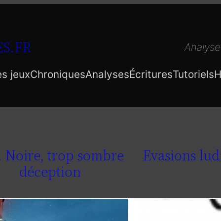
S.FR
Analyse
es jeux
Chroniques
Analyses
Écritures
Tutoriels
H
. Noire, trop sombre
Evasions lud
déception