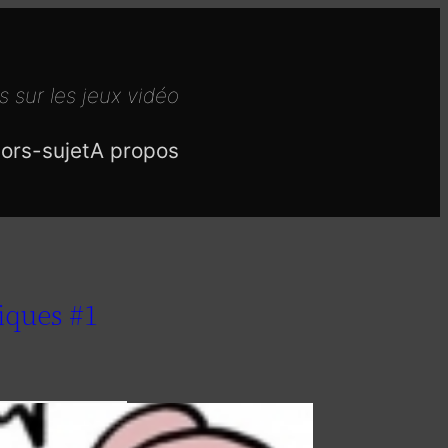
s sur les jeux vidéo
ors-sujet
A propos
iques #1