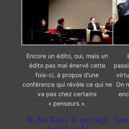
Encore un édito, oui, mais un
édito pas mal énervé cette
passi
fois-ci, à propos d’une
virt
conférence qui révèle ce qui ne
On n
va pas chez certains
enc
« penseurs ».
Ni No Kuni, le saccage
Jeux