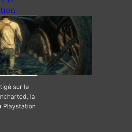
e et
ation
tigé sur le
ncharted, la
a Playstation