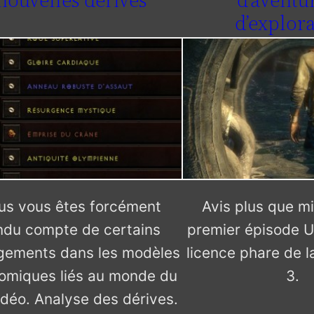
nouvelles dérives
d’aventur
d’explor
us vous êtes forcément
Avis plus que mi
ndu compte de certains
premier épisode U
gements dans les modèles
licence phare de l
omiques liés au monde du
3.
idéo. Analyse des dérives.