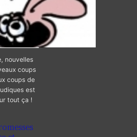
, nouvelles
veaux coups
ux coups de
ludiques est
r tout ça !
romesses