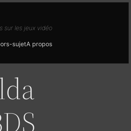
s sur les jeux vidéo
ors-sujet
A propos
lda
3DS