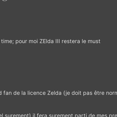
 time; pour moi ZElda III restera le must
 fan de la licence Zelda (je doit pas être no
el surement) il fera surement parti de mes pre