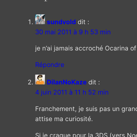
sundvold
dit :
30 mai 2011 à 9 h 53 min
je n’ai jamais accroché Ocarina of
Répondre
DilanNoKaze
dit :
4 juin 2011 à 11 h 52 min
Franchement, je suis pas un grand
attise ma curiosité.
Si je craque pour la 3DS (vers No