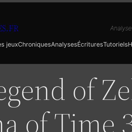
S.FR
Analyse
es jeux
Chroniques
Analyses
Écritures
Tutoriels
H
egend of Ze
na of Time 