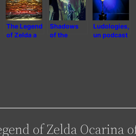
The Legend
Shadows
Ludologies,
of Zelda a
of the
un podcast
25 ans !
Damned :
vidéoludique
trio
sur le game
explosif
design
egend of Zelda Ocarina o