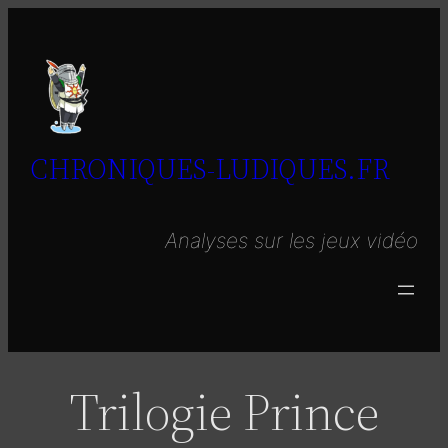
Aller
au
contenu
CHRONIQUES-LUDIQUES.FR
Analyses sur les jeux vidéo
Trilogie Prince