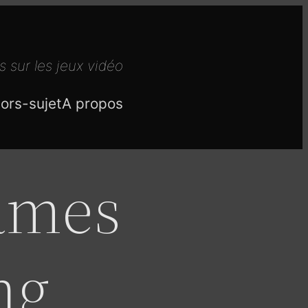
s sur les jeux vidéo
ors-sujet
A propos
âmes
ng