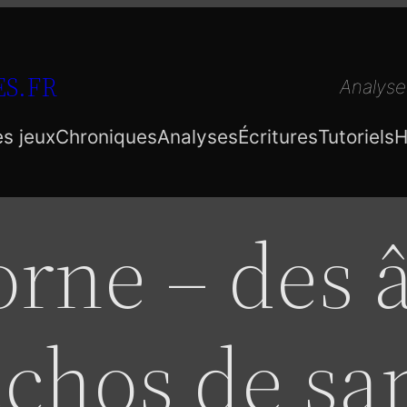
S.FR
Analyse
es jeux
Chroniques
Analyses
Écritures
Tutoriels
H
orne – des 
échos de sa