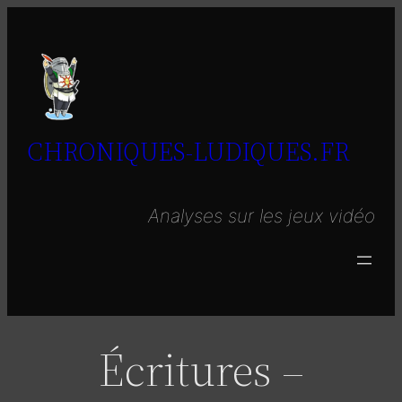
Aller
au
contenu
CHRONIQUES-LUDIQUES.FR
Analyses sur les jeux vidéo
Écritures –