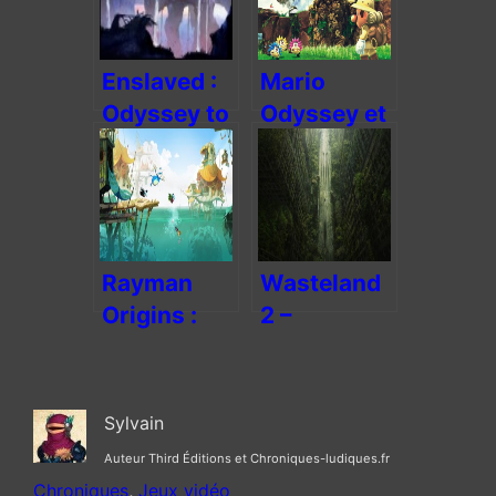
Enslaved :
Mario
Odyssey to
Odyssey et
the West –
réflexions
le voyage
sur la
vers l’ouest
longueur
des jeux
vidéo
Rayman
Wasteland
Origins :
2 –
retour à la
déception
2D du
aride
bonheur
Sylvain
Auteur Third Éditions et Chroniques-ludiques.fr
Chroniques
, 
Jeux vidéo