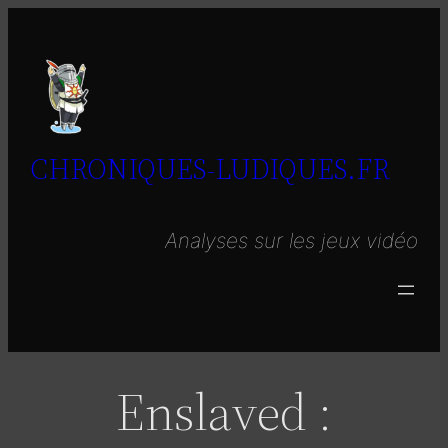
Aller
au
contenu
CHRONIQUES-LUDIQUES.FR
Analyses sur les jeux vidéo
Enslaved :