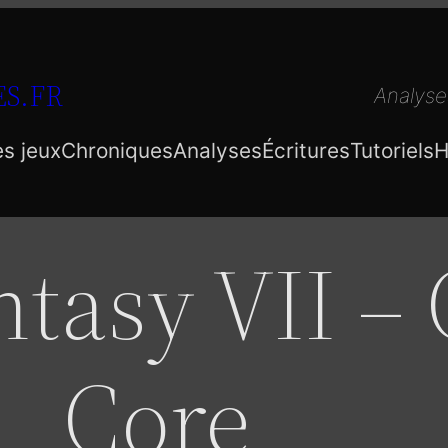
S.FR
Analyse
es jeux
Chroniques
Analyses
Écritures
Tutoriels
H
ntasy VII – 
Core