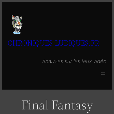
Aller
au
contenu
CHRONIQUES-LUDIQUES.FR
Analyses sur les jeux vidéo
Final Fantasy