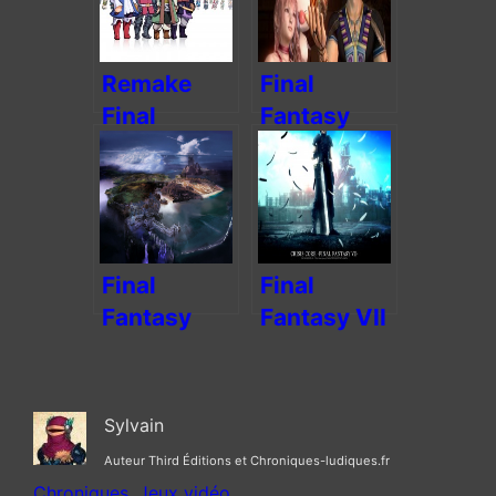
Remake
Final
Final
Fantasy
Fantasy III
XIII-2, la
réconciliation
de Square
Enix ?
Final
Final
Fantasy
Fantasy VII
XIII-3 :
– Crisis
Lightning
Core
Returns – la
Sylvain
dernière
Auteur Third Éditions et Chroniques-ludiques.fr
heure
Chroniques
, 
Jeux vidéo