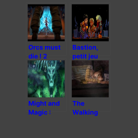
Orcs must
Bastion,
die ! 2
petit jeu
(Willy is
mais une
dead)
bonne dose
de fun
Might and
The
Magic :
Walking
Clash of
Dead, jeu
Heroes,
vidéo et