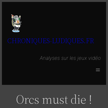
Aller
au
contenu
CHRONIQUES-LUDIQUES.FR
Analyses sur les jeux vidéo
Orcs must die !