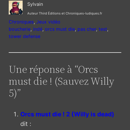
mais où est
qualité
Sylvain
la désintox
d’écriture
Auteur Third Éditions et Chroniques-ludiques.fr
?
remarquable
Chroniques
, 
Jeux vidéo
boucherie
, 
indé
, 
orcs must die
, 
pas cher
, 
test
, 
tower defense
Une réponse à “Orcs
must die ! (Sauvez Willy
5)”
Orcs must die ! 2 (Willy is dead)
dit :