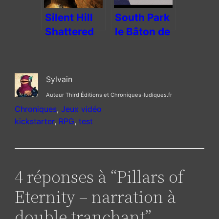
Silent Hill
South Park
Shattered
le Bâton de
Memories,
la Vérité –
narration et
Entre RPG
survie
et FDP
Sylvain
inventives
Auteur Third Éditions et Chroniques-ludiques.fr
Chroniques
, 
Jeux vidéo
kickstarter
, 
RPG
, 
test
4 réponses à “Pillars of
Eternity – narration à
double tranchant”