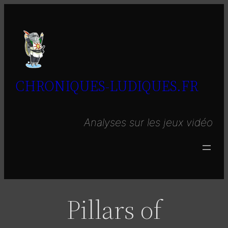
Aller
au
contenu
CHRONIQUES-LUDIQUES.FR
Analyses sur les jeux vidéo
Pillars of