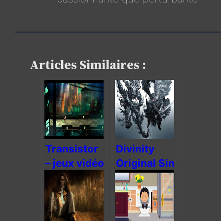
Articles Similaires :
Transistor
Divinity
– jeux vidéo
Original Sin
et narration
2 – JDR
culottée
RPG entre
papier et
clavier