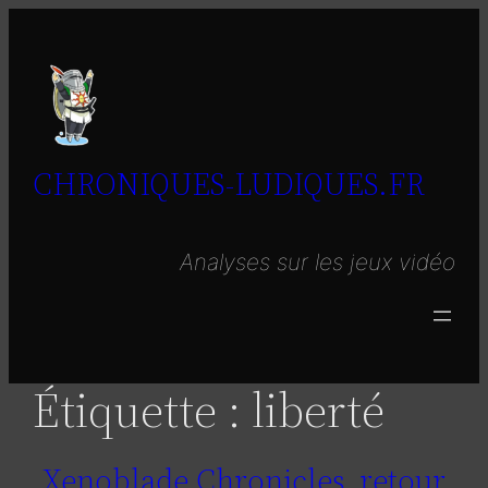
Aller
au
contenu
CHRONIQUES-LUDIQUES.FR
Analyses sur les jeux vidéo
Étiquette :
liberté
Xenoblade Chronicles, retour