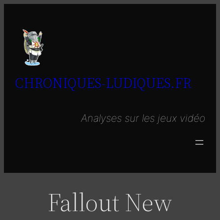
Aller
au
contenu
CHRONIQUES-LUDIQUES.FR
Analyses sur les jeux vidéo
Fallout New