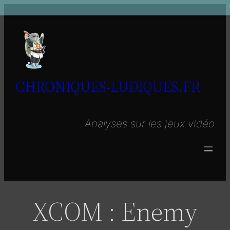
Aller
au
contenu
CHRONIQUES-LUDIQUES.FR
Analyses sur les jeux vidéo
XCOM : Enemy