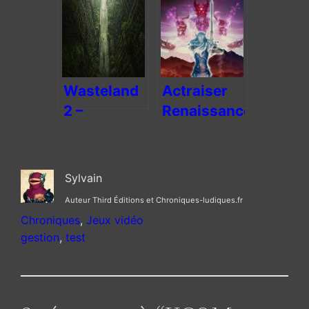
pourquoi
future pour
aime-t-on
la série
souffrir ?
Suikoden
Wasteland
Actraiser
2 –
Renaissance
déception
aride
Sylvain
Auteur Third Éditions et Chroniques-ludiques.fr
Chroniques
, 
Jeux vidéo
gestion
, 
test