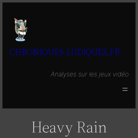
Aller
au
contenu
CHRONIQUES-LUDIQUES.FR
Analyses sur les jeux vidéo
Heavy Rain