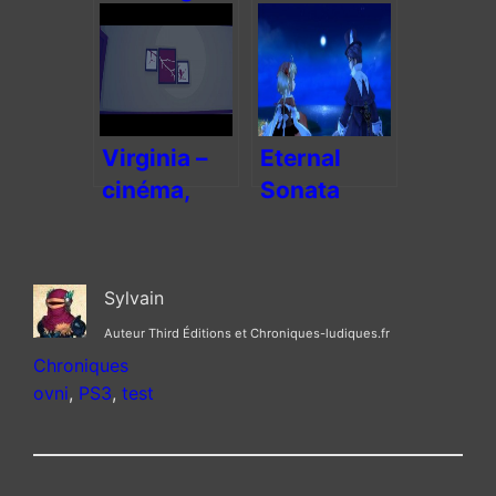
Dead, jeu
toile à 70
vidéo et
balles
qualité
d’écriture
remarquable
Virginia –
Eternal
cinéma,
Sonata
jeux vidéo,
café et
spoilers
Sylvain
Auteur Third Éditions et Chroniques-ludiques.fr
Chroniques
ovni
, 
PS3
, 
test