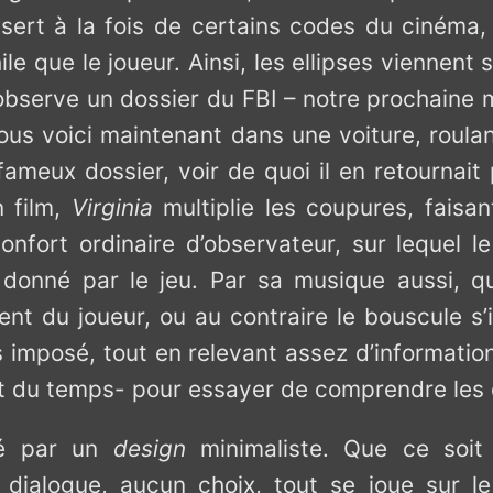
ert à la fois de certains codes du cinéma, e
le que le joueur. Ainsi, les ellipses viennent
 observe un dossier du FBI – notre prochaine 
us voici maintenant dans une voiture, roula
 fameux dossier, voir de quoi il en retournai
 film,
Virginia
multiplie les coupures, faisa
nfort ordinaire d’observateur, sur lequel l
st donné par le jeu. Par sa musique aussi, 
t du joueur, ou au contraire le bouscule s’il 
 imposé, tout en relevant assez d’informatio
t du temps- pour essayer de comprendre les d
ité par un
design
minimaliste. Que ce soi
n dialogue, aucun choix, tout se joue sur l