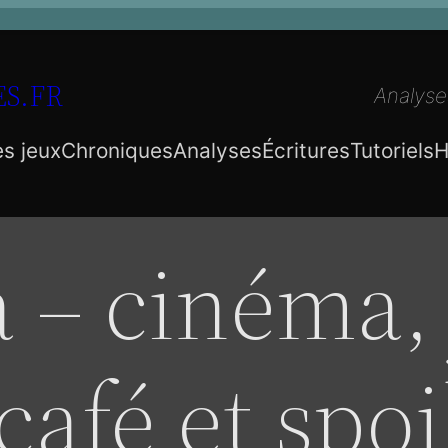
S.FR
Analyse
es jeux
Chroniques
Analyses
Écritures
Tutoriels
H
a – cinéma,
café et spoi