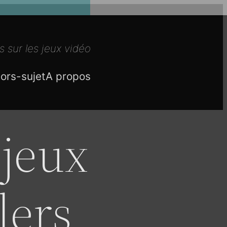
s sur les jeux vidéo
ors-sujet
A propos
 jeux
lers