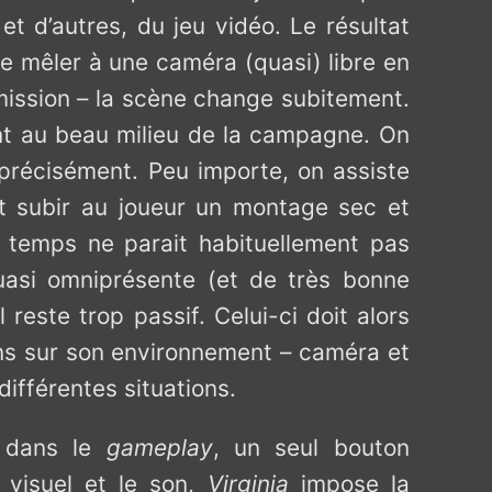
t d’autres, du jeu vidéo. Le résultat
 se mêler à une caméra (quasi) libre en
mission – la scène change subitement.
nt au beau milieu de la campagne. On
t précisément. Peu importe, on assiste
nt subir au joueur un montage sec et
e temps ne parait habituellement pas
quasi omniprésente (et de très bonne
reste trop passif. Celui-ci doit alors
ns sur son environnement – caméra et
ifférentes situations.
t dans le
gameplay
, un seul bouton
e visuel et le son,
Virginia
impose la