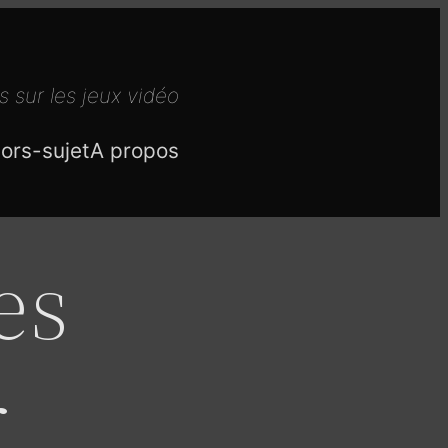
s sur les jeux vidéo
ors-sujet
A propos
es
r