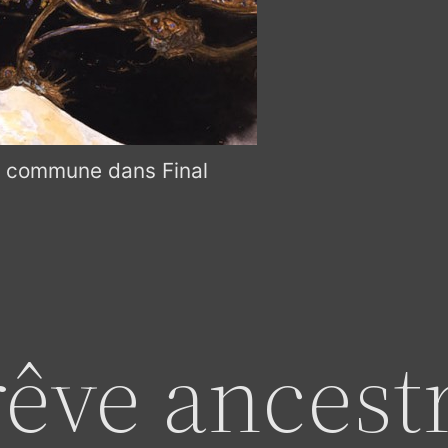
se commune dans Final
 rêve ancest