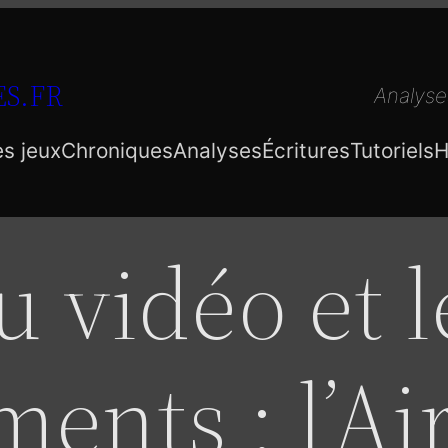
S.FR
Analyse
es jeux
Chroniques
Analyses
Écritures
Tutoriels
H
u vidéo et l
ments : l’Ai