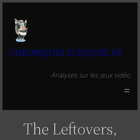
Aller
au
contenu
CHRONIQUES-LUDIQUES.FR
Analyses sur les jeux vidéo
The Leftovers,