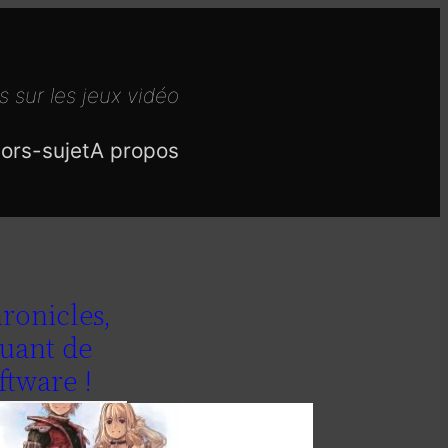
s sur les jeux vidéo
ors-sujet
A propos
ronicles,
uant de
ftware !