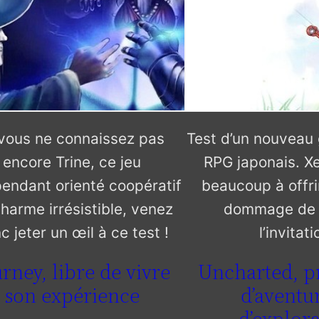
 vous ne connaissez pas
Test d’un nouveau
encore Trine, ce jeu
RPG japonais. X
endant orienté coopératif
beaucoup à offrir
harme irrésistible, venez
dommage de 
c jeter un œil à ce test !
l’invitati
rney, libre de vivre
Uncharted, p
son expérience
d’aventur