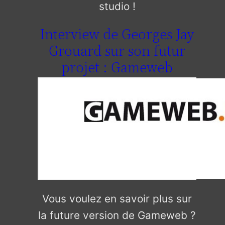
studio !
Interview de Georges Jay
Grouard sur son futur
projet : Gameweb
Vous voulez en savoir plus sur
la future version de Gameweb ?