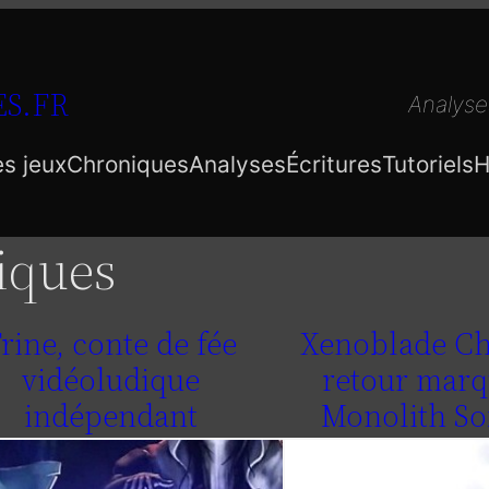
S.FR
Analyse
es jeux
Chroniques
Analyses
Écritures
Tutoriels
H
iques
rine, conte de fée
Xenoblade Ch
vidéoludique
retour marq
indépendant
Monolith So