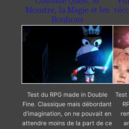
Costume Quest, le
Fin
Monstre, la Magie et les
réco
Bonbons
Test du RPG made in Double
Test 
Fine. Classique mais débordant
RP
d’imagination, on ne pouvait en
re
attendre moins de la part de ce
a