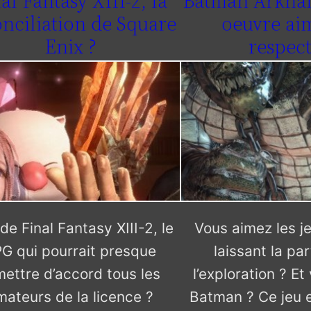
al Fantasy XIII-2, la
Batman Arkha
nciliation de Square
oeuvre ai
Enix ?
respec
de Final Fantasy XIII-2, le
Vous aimez les je
G qui pourrait presque
laissant la par
mettre d’accord tous les
l’exploration ? E
mateurs de la licence ?
Batman ? Ce jeu e