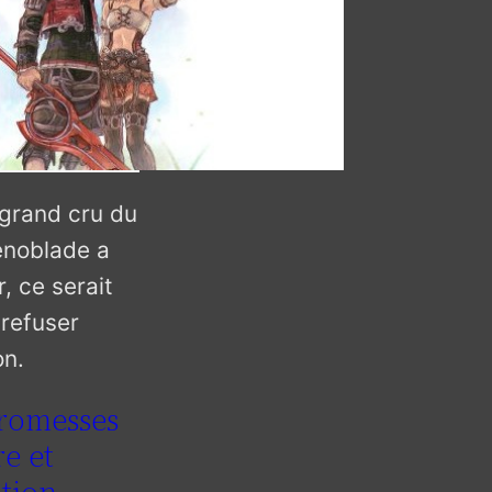
 grand cru du
enoblade a
, ce serait
refuser
on.
romesses
e et