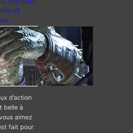
m Asylum,
mée et
tée
ux d’action
t belle à
t vous aimez
st fait pour