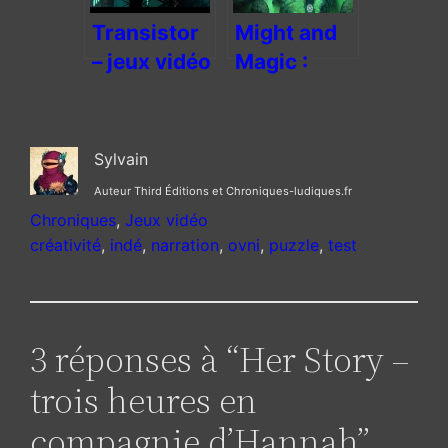
coloré
Transistor
Might and
– jeux vidéo
Magic :
et narration
Clash of
culottée
Heroes,
mais où est
Sylvain
la désintox
Auteur Third Éditions et Chroniques-ludiques.fr
?
Chroniques
, 
Jeux vidéo
créativité
, 
indé
, 
narration
, 
ovni
, 
puzzle
, 
test
3 réponses à “Her Story –
trois heures en
compagnie d’Hannah”