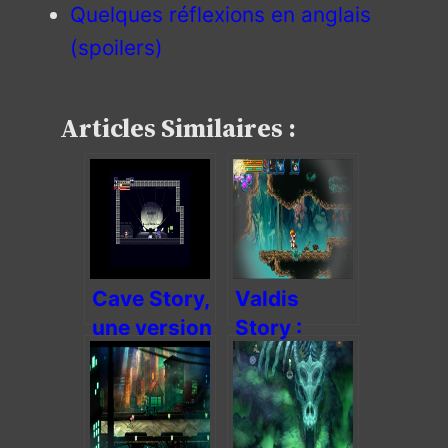
Quelques réflexions en anglais
(spoilers)
Articles Similaires :
Cave Story,
Valdis
une version
Story :
« plus »
Abyssal
indispensable
City, un
?
Castlevania
affûté et