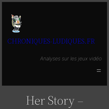
Aller
au
contenu
CHRONIQUES-LUDIQUES.FR
Analyses sur les jeux vidéo
Her Story –